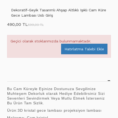
Dekoratif-Geyik Tasarımlı Ahşap Altlıklı Işıklı Cam Küre
Gece Lambası Usb Giriş
490,00 TL
599,00 TL
Geçici olarak stoklarımızda bulunmamaktadır.
Hatırlatma Talebi Ekle
Bu Cam Küreyle Eşinize Dostunuza Sevgilinize
Muhteşem Dekorluk olarak Hediye Edebilirsiniz Sizi
Sevenleri Sevindirmek Veya Mutlu Etmek İsterseniz
Bu Ürün Tam Sizlik.
Ürün:3D kristal gece lambası projeksiyon lambası
Malzeme: Cam kristal