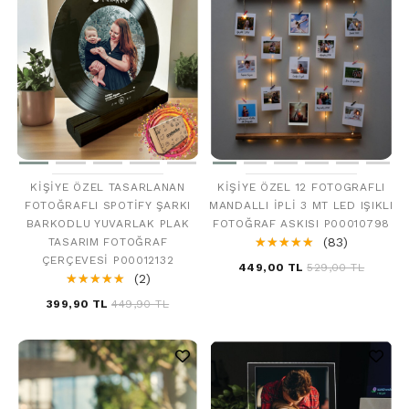
KIŞIYE ÖZEL TASARLANAN
KIŞIYE ÖZEL 12 FOTOGRAFLI
FOTOĞRAFLI SPOTIFY ŞARKI
MANDALLI İPLI 3 MT LED IŞIKLI
BARKODLU YUVARLAK PLAK
FOTOĞRAF ASKISI P00010798
☆
★
☆
★
☆
★
☆
★
☆
★
(83)
TASARIM FOTOĞRAF
ÇERÇEVESI P00012132
449,00 TL
529,00 TL
☆
★
☆
★
☆
★
☆
★
☆
★
(2)
399,90 TL
449,90 TL