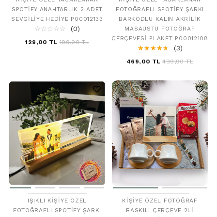
SPOTIFY ANAHTARLIK 2 ADET
FOTOĞRAFLI SPOTIFY ŞARKI
SEVGILIYE HEDIYE P00012133
BARKODLU KALIN AKRILIK
☆
★
☆
★
☆
★
☆
★
☆
★
(0)
MASAÜSTÜ FOTOĞRAF
ÇERÇEVESI PLAKET P00012108
129,00 TL
199,00 TL
☆
★
☆
★
☆
★
☆
★
☆
★
(3)
469,00 TL
499,90 TL
IŞIKLI KIŞIYE ÖZEL
KIŞIYE ÖZEL FOTOĞRAF
FOTOĞRAFLI SPOTIFY ŞARKI
BASKILI ÇERÇEVE 2LI