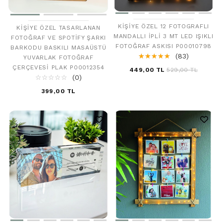
KIŞIYE ÖZEL 12 FOTOGRAFLI
KIŞIYE ÖZEL TASARLANAN
MANDALLI İPLI 3 MT LED IŞIKLI
FOTOĞRAF VE SPOTIFY ŞARKI
FOTOĞRAF ASKISI P00010798
BARKODU BASKILI MASAÜSTÜ
☆
★
☆
★
☆
★
☆
★
☆
★
(83)
YUVARLAK FOTOĞRAF
ÇERÇEVESI PLAK P00012354
449,00 TL
529,00 TL
☆
★
☆
★
☆
★
☆
★
☆
★
(0)
399,00 TL