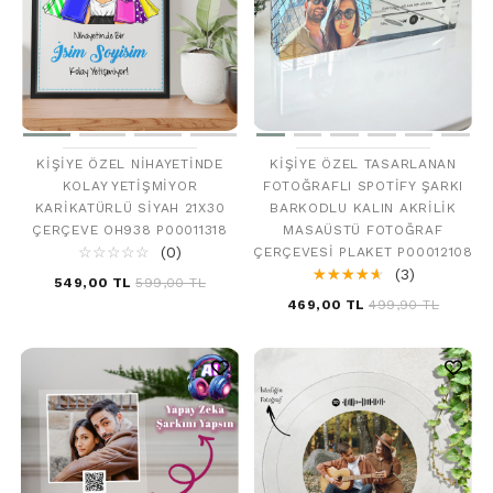
KIŞIYE ÖZEL NIHAYETINDE
KIŞIYE ÖZEL TASARLANAN
KOLAY YETIŞMIYOR
FOTOĞRAFLI SPOTIFY ŞARKI
KARIKATÜRLÜ SIYAH 21X30
BARKODLU KALIN AKRILIK
ÇERÇEVE OH938 P00011318
MASAÜSTÜ FOTOĞRAF
☆
★
☆
★
☆
★
☆
★
☆
★
(0)
ÇERÇEVESI PLAKET P00012108
☆
★
☆
★
☆
★
☆
★
☆
★
(3)
549,00 TL
599,00 TL
469,00 TL
499,90 TL