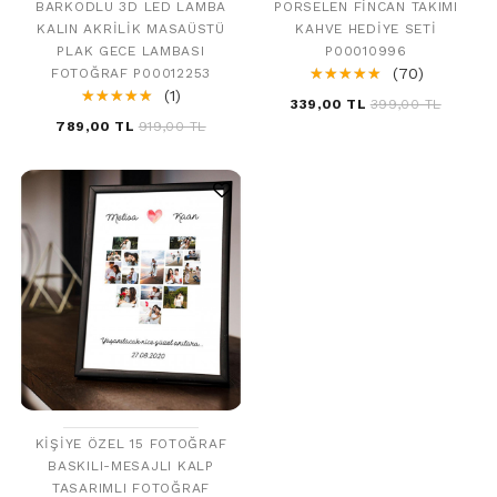
BARKODLU 3D LED LAMBA
PORSELEN FINCAN TAKIMI
KALIN AKRILIK MASAÜSTÜ
KAHVE HEDIYE SETI
PLAK GECE LAMBASI
P00010996
☆
★
☆
★
☆
★
☆
★
☆
★
(70)
FOTOĞRAF P00012253
☆
★
☆
★
☆
★
☆
★
☆
★
(1)
339,00 TL
399,00 TL
789,00 TL
919,00 TL
KIŞIYE ÖZEL 15 FOTOĞRAF
BASKILI-MESAJLI KALP
TASARIMLI FOTOĞRAF