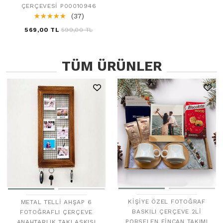
ÇERÇEVESI P00010946
☆
★
☆
★
☆
★
☆
★
☆
★
(37)
569,00 TL
599,00 TL
TÜM ÜRÜNLER
KIŞIYE ÖZEL FOTOĞRAF
METAL TELLI AHŞAP 6
BASKILI ÇERÇEVE 2LI
FOTOĞRAFLI ÇERÇEVE
PORSELEN FINCAN TAKIMI
ANAHTARLIK TAKI ASKISI