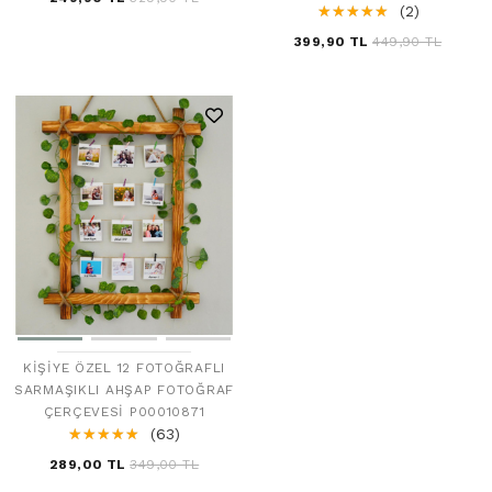
☆
★
☆
★
☆
★
☆
★
☆
★
(2)
399,90 TL
449,90 TL
KIŞIYE ÖZEL 12 FOTOĞRAFLI
SARMAŞIKLI AHŞAP FOTOĞRAF
ÇERÇEVESI P00010871
☆
★
☆
★
☆
★
☆
★
☆
★
(63)
289,00 TL
349,00 TL