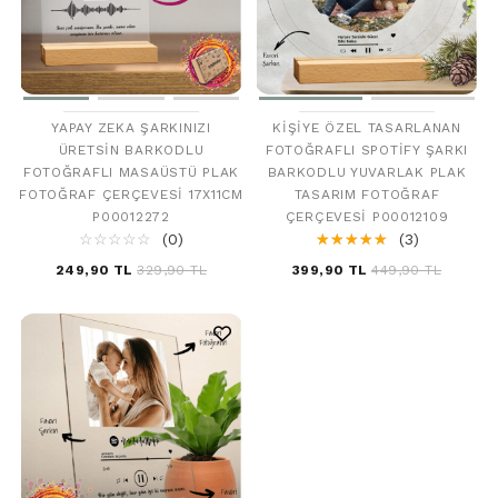
YAPAY ZEKA ŞARKINIZI
KIŞIYE ÖZEL TASARLANAN
ÜRETSIN BARKODLU
FOTOĞRAFLI SPOTIFY ŞARKI
FOTOĞRAFLI MASAÜSTÜ PLAK
BARKODLU YUVARLAK PLAK
FOTOĞRAF ÇERÇEVESI 17X11CM
TASARIM FOTOĞRAF
P00012272
ÇERÇEVESI P00012109
☆
★
☆
★
☆
★
☆
★
☆
★
(0)
☆
★
☆
★
☆
★
☆
★
☆
★
(3)
249,90 TL
329,90 TL
399,90 TL
449,90 TL