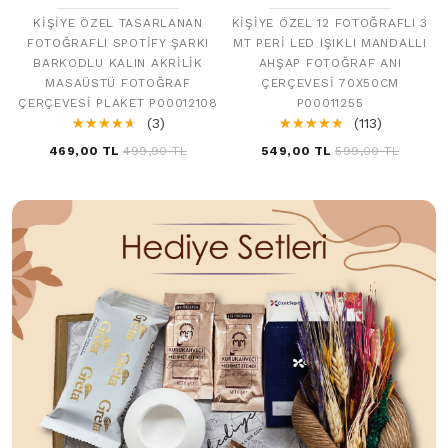
KIŞIYE ÖZEL TASARLANAN
KIŞIYE ÖZEL 12 FOTOĞRAFLI 3
FOTOĞRAFLI SPOTIFY ŞARKI
MT PERI LED IŞIKLI MANDALLI
BARKODLU KALIN AKRILIK
AHŞAP FOTOĞRAF ANI
MASAÜSTÜ FOTOĞRAF
ÇERÇEVESI 70X50CM
ÇERÇEVESI PLAKET P00012108
P00011255
☆
★
☆
★
☆
★
☆
★
☆
★
(3)
☆
★
☆
★
☆
★
☆
★
☆
★
(113)
469,00 TL
499,90 TL
549,00 TL
599,00 TL