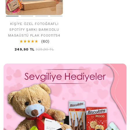
KIŞIYE ÖZEL FOTOĞRAFLI
SPOTIFY ŞARKI BARKODLU
MASAÜSTÜ PLAK P00011754
☆
★
☆
★
☆
★
☆
★
☆
★
(60)
249,90 TL
329,90 TL