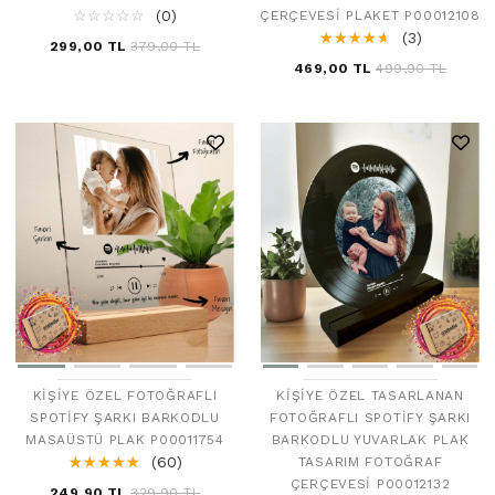
☆
★
☆
★
☆
★
☆
★
☆
★
(0)
ÇERÇEVESI PLAKET P00012108
☆
★
☆
★
☆
★
☆
★
☆
★
(3)
299,00 TL
379,00 TL
469,00 TL
499,90 TL
KIŞIYE ÖZEL FOTOĞRAFLI
KIŞIYE ÖZEL TASARLANAN
SPOTIFY ŞARKI BARKODLU
FOTOĞRAFLI SPOTIFY ŞARKI
MASAÜSTÜ PLAK P00011754
BARKODLU YUVARLAK PLAK
☆
★
☆
★
☆
★
☆
★
☆
★
(60)
TASARIM FOTOĞRAF
ÇERÇEVESI P00012132
249,90 TL
329,90 TL