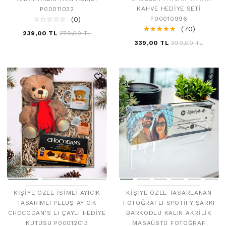
KAHVE HEDIYE SETI
P00011032
☆
★
☆
★
☆
★
☆
★
☆
★
(0)
P00010996
☆
★
☆
★
☆
★
☆
★
☆
★
(70)
239,00 TL
279,00 TL
339,00 TL
399,00 TL
KIŞIYE ÖZEL İSIMLI AYICIK
KIŞIYE ÖZEL TASARLANAN
TASARIMLI PELUŞ AYICIK
FOTOĞRAFLI SPOTIFY ŞARKI
CHOCODAN'S LI ÇAYLI HEDIYE
BARKODLU KALIN AKRILIK
KUTUSU P00012013
MASAÜSTÜ FOTOĞRAF