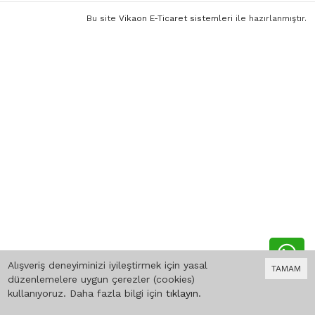
Bu site
Vikaon E-Ticaret sistemleri
ile hazırlanmıştır.
Alışveriş deneyiminizi iyileştirmek için yasal
TAMAM
düzenlemelere uygun çerezler (cookies)
kullanıyoruz. Daha fazla bilgi için
tıklayın
.