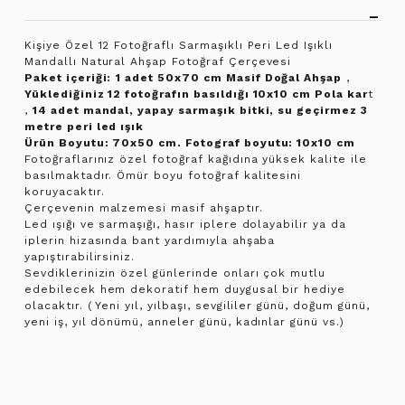
Kişiye Özel 12 Fotoğraflı Sarmaşıklı Peri Led Işıklı
Mandallı Natural Ahşap Fotoğraf Çerçevesi
Paket içeriği:
1 adet 50x70 cm Masif Doğal Ahşap
,
Yüklediğiniz 12 fotoğrafın basıldığı 10x10 cm Pola kar
t
,
14 adet mandal, yapay sarmaşık bitki, su geçirmez 3
metre peri led ışık
Ürün Boyutu: 70x50 cm. Fotograf boyutu: 10x10 cm
Fotoğraflarınız özel fotoğraf kağıdına yüksek kalite ile
basılmaktadır. Ömür boyu fotoğraf kalitesini
koruyacaktır.
Çerçevenin malzemesi masif ahşaptır.
Led ışığı ve sarmaşığı, hasır iplere dolayabilir ya da
iplerin hizasında bant yardımıyla ahşaba
yapıştırabilirsiniz.
Sevdiklerinizin özel günlerinde onları çok mutlu
edebilecek hem dekoratif hem duygusal bir hediye
olacaktır. ( Yeni yıl, yılbaşı, sevgililer günü, doğum günü,
yeni iş, yıl dönümü, anneler günü, kadınlar günü vs.)