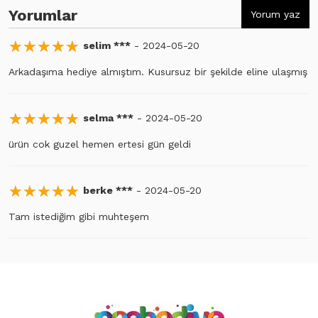
Yorumlar
Yorum yaz
☆
★
☆
★
☆
★
☆
★
☆
★
selim ***
- 2024-05-20
Arkadaşıma hediye almıştım. Kusursuz bir şekilde eline ulaşmış
☆
★
☆
★
☆
★
☆
★
☆
★
selma ***
- 2024-05-20
ürün cok guzel hemen ertesi gün geldi
☆
★
☆
★
☆
★
☆
★
☆
★
berke ***
- 2024-05-20
Tam istediğim gibi muhteşem