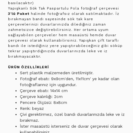
basılacaktır)
Yapışkanlı Sök Tak Paspartulu Pola fotoğraf çerçevesi
3'lü Paket
halinde fotoğrafsız olarak satılmaktadır. İz
bırakmayan bandı sayesinde sök tak kare
çerçevelerinizi duvarlarınızda dilediğiniz zaman
zahmetsizce değiştirebilirsiniz. Her ortama uyum
sağlayabilen çerçeveler hem masaüstü hemde duvar
çerçevesi olarak kullanabilirsiniz. Yapışkan çift taraflı
bandı ile istediğiniz yere yapıştırabileceğiniz gibi söküp
tekrar yapıştırdığınızda duvarlarınızda leke ve iz
bırakmayacaktır.
ÜRÜN ÖZELLİKLERİ
Sert plastik malzemeden üretilmiştir.
Fotoğraf ebatı: 9x9cm'den, 11x11cm' ye kadar olan
fotoğraflarınız için uygundur.
Çerçeve ebatı: 14x14 cm
Çerçeve kalınlığı: 2cm
Pencere Ölçüsü: 8x8cm
Renk: beyaz
Çivi gerektirmez, özel bandı duvarlarınızda leke ve iz
bırakmaz.
İster masaüstü isterseniz de duvar çerçevesi olarak
kullanabilirsiniz.