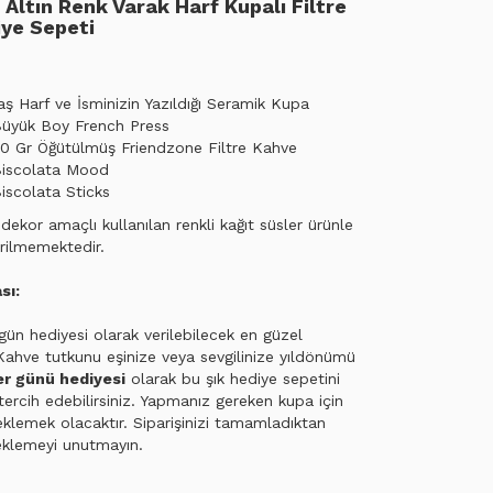
 Altın Renk Varak Harf Kupalı Filtre
ye Sepeti
aş Harf ve İsminizin Yazıldığı Seramik Kupa
üyük Boy French Press
0 Gr Öğütülmüş Friendzone Filtre Kahve
Biscolata Mood
iscolata Sticks
ekor amaçlı kullanılan renkli kağıt süsler ürünle
rilmemektedir.
sı:
gün hediyesi olarak verilebilecek en güzel
Kahve tutkunu eşinize veya sevgilinize yıldönümü
er günü hediyesi
olarak bu şık hediye sepetini
tercih edebilirsiniz. Yapmanız gereken kupa için
eklemek olacaktır. Siparişinizi tamamladıktan
eklemeyi unutmayın.