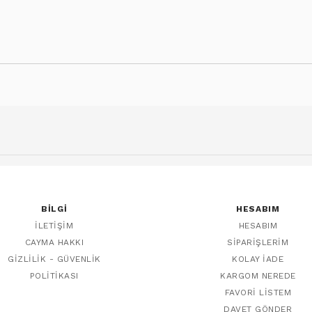
BILGI
HESABIM
İLETIŞIM
HESABIM
CAYMA HAKKI
SIPARIŞLERIM
GIZLILIK - GÜVENLIK
KOLAY İADE
POLITIKASI
KARGOM NEREDE
FAVORI LISTEM
DAVET GÖNDER