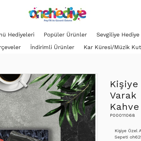
ü Hediyeleri
Popüler Ürünler
Sevgiliye Hediye
rçeveler
İndirimli Ürünler
Kar Küresi/Müzik Ku
Kişiye
Varak 
Kahve
P00011068
Kişiye Özel 
Sepeti oh625