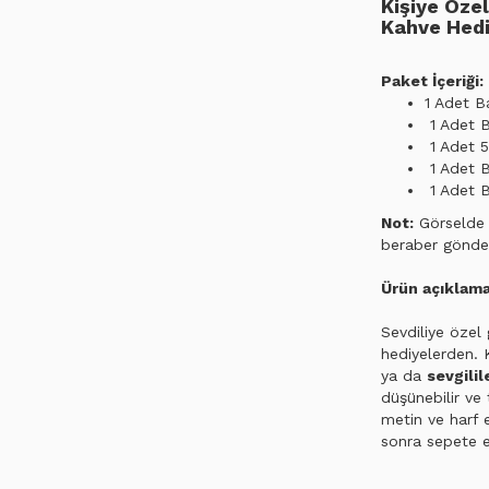
Kişiye Özel
Kahve Hedi
Paket İçeriği:
1 Adet B
1 Adet B
1 Adet 5
1 Adet 
1 Adet B
Not:
Görselde d
beraber gönde
Ürün açıklama
Sevdiliye özel 
hediyelerden. 
ya da
sevgilil
düşünebilir ve 
metin ve harf 
sonra sepete 