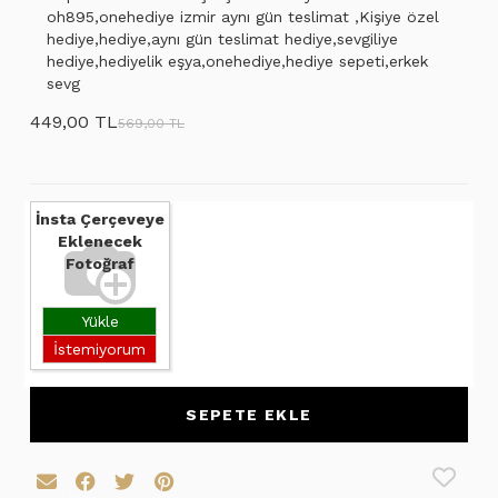
oh895,onehediye izmir aynı gün teslimat ,Kişiye özel
hediye,hediye,aynı gün teslimat hediye,sevgiliye
hediye,hediyelik eşya,onehediye,hediye sepeti,erkek
sevg
449,00 TL
569,00 TL
İnsta Çerçeveye
Eklenecek
Fotoğraf
Yükle
İstemiyorum
SEPETE EKLE