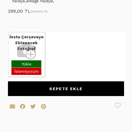
hediye,erkeğe hediye,
299,00 TL
349,00 TL
İnsta Çerçeveye
Eklenecek
Fotoğraf
Yükle
İstemiyorum
SEPETE EKLE