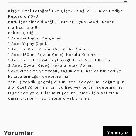
Kişiye Özel Fotoğraflı ve Çiçekli Sağlıklı Günler Hediye
Kutusu oh1073
Kutu içerisindeki sağlık ürünleri Eyüp Sabri Tuncer
markasına aittir.
Paket İçeriği;
1 Adet Fotoğraf Çerçevesi
1 Adet Yapay Çiçek
1 Adet 500 ml Zeytin Çiçeği Sıvı Sabun
1 Adet 150 ml Zeytin Çiçeği Kokulu Kolonya
1 Adet 50 ml Doğal Zeytinyağlı El ve Vücut Kremi
3 Adet Zeytin Çiçeği Kokulu Islak Mendil
Sevdiklerinize yemyeşil, sağlık dolu, harika bir hediye
kutusu armağan edebilirsiniz.
Yeni iş tebrik, geçmiş olsun, seni seviyorum, doğum günü
gibi özel günleriniz için bu hediyey tercih edebilirsiniz.
Diğer hediye kutularımızı görüntülemek için satıcının
diğer ürünlerini görüntüle diyebilirsiniz.
Yorumlar
Yorum yaz