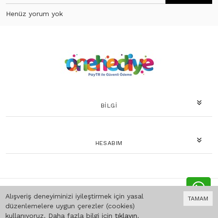
Henüz yorum yok
BILGI
HESABIM
Bu site
Vikaon E-Ticaret sistemleri
ile hazırlanmıştır.
Alışveriş deneyiminizi iyileştirmek için yasal
TAMAM
düzenlemelere uygun çerezler (cookies)
kullanıyoruz. Daha fazla bilgi için
tıklayın
.