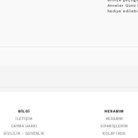
elinize geçtiği
Anneler Günü 
hediye edilebil
BILGI
HESABIM
İLETIŞIM
HESABIM
CAYMA HAKKI
SIPARIŞLERIM
GIZLILIK - GÜVENLIK
KOLAY İADE