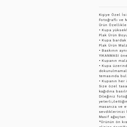
Kişiye Özel İs
Fotoğraflı ve 
Ürün Özellikler
• Kupa yüksekl
Plak Ürün Boyu
• Kupa bardak
Plak Ürün Mal
• Baskının ayn
YIKANMASI öner
• Kupanın malz
• Kupa üzerind
dokunulmamalı,
temasında bul
• Kupanın her i
Size özel tasa
kağıdına basıl
Dileğiniz foto
yeterli,ilettiğ
masanıza ve ev
sevdiklerinizi
Masif ağaçtan 
*Ürünün ön kıs