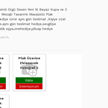
İsimli Örgü Desen Yeni Yıl Beyaz Kupa ve 3
e Mesajlı Tasarımlı Masaüstü Plak
diye izmir aynı gün teslimat ,Kişiye özel
e,aynı gün teslimat hediye,sevgiliye
elik eşya,onehediye,yılbaşı hediye
,90 TL
ne
Plak Üzerine
k
Eklenecek
1
Fotoğraf 2
Yükle
um
İstemiyorum
ne
k