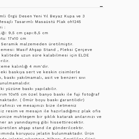
imli Örgü Desen Yeni Yıl Beyaz Kupa ve 3
Mesajlı Tasarımlı Masaüstü Plak oh1245
i :
iği: 9,5 cm çapı:8,5 cm
tu: 17x10 cm
 Seramik malzemeden üretilmiştir.
zemesi: Masif Ahşap Stand , Pleksi Çerçeve
ı kalitede uzun süre kalabilmesi için ELDE
ilir.
eme kalınlığı 4 mm'dir.
eki baskıya sert ve keskin cisimlerle
 baskı yakılmamalı, asit ve benzeri sıvı
unulmamalıdır.
ki yüzüne baskı yapılabilir.
rım 10x15 cm özel banyo baskı ile fuji fotoğraf
maktadır. ( Ömür boyu baskı garantilidir)
ğrafınızı ve mesajınızı bize iletmeniz
iniz resim ve mesajın ile hazırladığımız plak ofis
inize muhteşem bir şıklık katarak anılarınızı ve
 her an yanındaymış gibi hissettirecektir.
üretilen ahşap stand ile gönderilcektir.
ımında koruyucu jelatin bulunmaktadır. Ürün