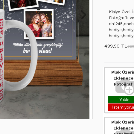
Kişiye Özel 
Fotoğraflı v
oh1245,onehe
hediye,hediy
hediye,hediy
499,90 TL
629
Plak Üzeri
Eklenece
Fotoğraf 
Yükle
İstemiyor
Plak Üzeri
Eklenece