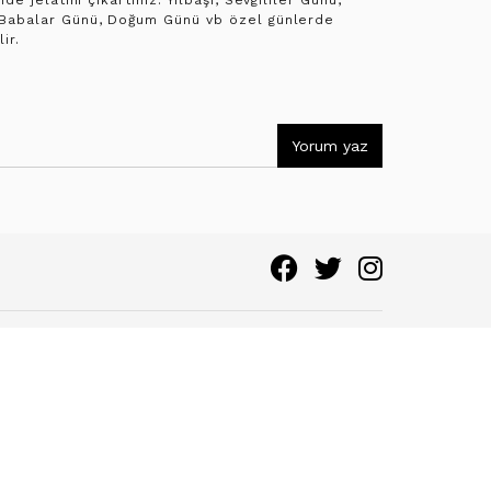
nde jelatini çıkartınız. Yılbaşı, Sevgililer Günü,
Babalar Günü, Doğum Günü vb özel günlerde
ir.
Yorum yaz