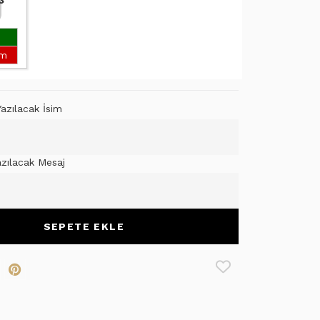
3
um
azılacak İsim
azılacak Mesaj
SEPETE EKLE