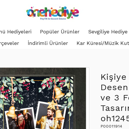
ü Hediyeleri
Popüler Ürünler
Sevgiliye Hediye
rçeveler
İndirimli Ürünler
Kar Küresi/Müzik Ku
Kişiye
Desen 
ve 3 F
Tasar
oh124
P00011914