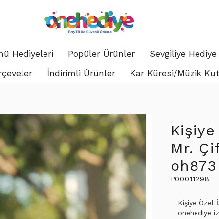
ü Hediyeleri
Popüler Ürünler
Sevgiliye Hediye
rçeveler
İndirimli Ürünler
Kar Küresi/Müzik Ku
Kişiye
Mr. Çi
oh873
P00011298
Kişiye Özel 
onehediye iz