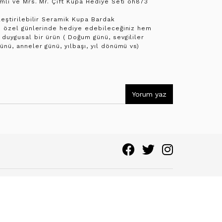
imli ve Mrs. Mr. Çift Kupa Hediye Seti oh873
leştirilebilir Seramik Kupa Bardak
in özel günlerinde hediye edebileceğiniz hem
duygusal bir ürün ( Doğum günü, sevgililer
ünü, anneler günü, yılbaşı, yıl dönümü vs)
Yorum yaz