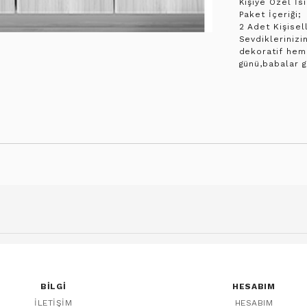
Kişiye Özel İs
Paket İçeriği;
2 Adet Kişisel
Sevdikleriniz
dekoratif hem 
günü,babalar g
BILGI
HESABIM
İLETIŞIM
HESABIM