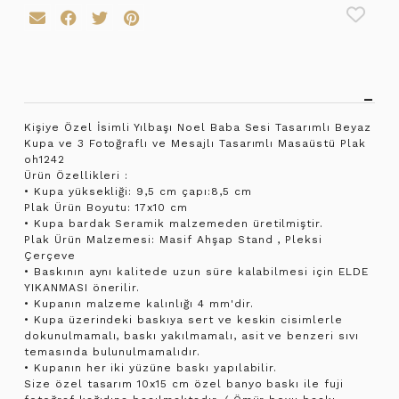
Kişiye Özel İsimli Yılbaşı Noel Baba Sesi Tasarımlı Beyaz
Kupa ve 3 Fotoğraflı ve Mesajlı Tasarımlı Masaüstü Plak
oh1242
Ürün Özellikleri :
• Kupa yüksekliği: 9,5 cm çapı:8,5 cm
Plak Ürün Boyutu: 17x10 cm
• Kupa bardak Seramik malzemeden üretilmiştir.
Plak Ürün Malzemesi: Masif Ahşap Stand , Pleksi
Çerçeve
• Baskının aynı kalitede uzun süre kalabilmesi için ELDE
YIKANMASI önerilir.
• Kupanın malzeme kalınlığı 4 mm'dir.
• Kupa üzerindeki baskıya sert ve keskin cisimlerle
dokunulmamalı, baskı yakılmamalı, asit ve benzeri sıvı
temasında bulunulmamalıdır.
• Kupanın her iki yüzüne baskı yapılabilir.
Size özel tasarım 10x15 cm özel banyo baskı ile fuji