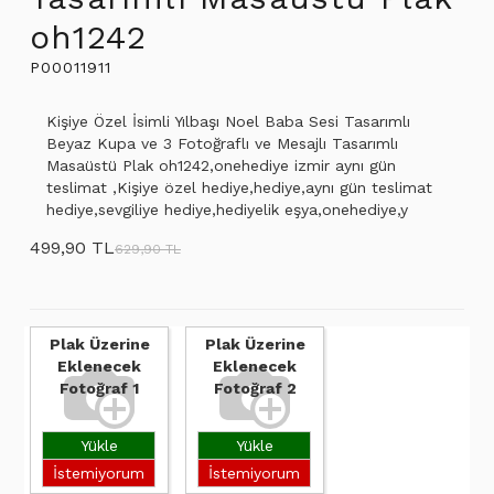
oh1242
P00011911
Kişiye Özel İsimli Yılbaşı Noel Baba Sesi Tasarımlı
Beyaz Kupa ve 3 Fotoğraflı ve Mesajlı Tasarımlı
Masaüstü Plak oh1242,onehediye izmir aynı gün
teslimat ,Kişiye özel hediye,hediye,aynı gün teslimat
hediye,sevgiliye hediye,hediyelik eşya,onehediye,y
499,90 TL
629,90 TL
Plak Üzerine
Plak Üzerine
Eklenecek
Eklenecek
Fotoğraf 1
Fotoğraf 2
Yükle
Yükle
İstemiyorum
İstemiyorum