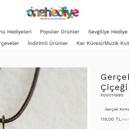
ü Hediyeleri
Popüler Ürünler
Sevgiliye Hediye
rçeveler
İndirimli Ürünler
Kar Küresi/Müzik Ku
Gerçe
Çiçeği
P00011995
Gerçek Kırmı
119,00 TL
149,