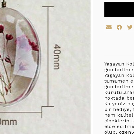
Yaşayan Kol
gönderilmek
Yaşayan Kol
tamamen el 
gönderilmek
kurutularak
noktada be
Kolyeniz çiç
bir hediye,
hem kalitel
çiçeklerin 
elde edilmi
olup, özenl