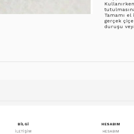
Kullanırke
tutulmasına
Tamamı el i
gerçek çiçe
duruşu vey
BILGI
HESABIM
İLETIŞIM
HESABIM