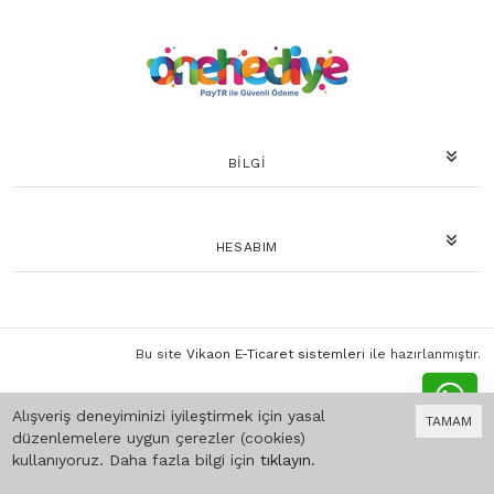
BILGI
HESABIM
Bu site
Vikaon E-Ticaret sistemleri
ile hazırlanmıştır.
Alışveriş deneyiminizi iyileştirmek için yasal
TAMAM
düzenlemelere uygun çerezler (cookies)
kullanıyoruz. Daha fazla bilgi için
tıklayın
.