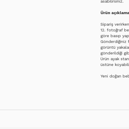
asabilirsiniz.
Ürün açıklama
Sipariş verirke
12. fotoğraf be
göre basıp yapı
Gönderdiğiniz f
görüntü yakalar
gönderildiği gib
Ürün ayak stan
üstüne koyabili
Yeni doğan beb