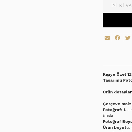
Kişiye Özel 1
Tasarımlı Fot
Ürün detayları
Çerçeve malz
Fotoğraf:
1. s
baskı
Fotoğraf Boy
Ürün boyut
u: