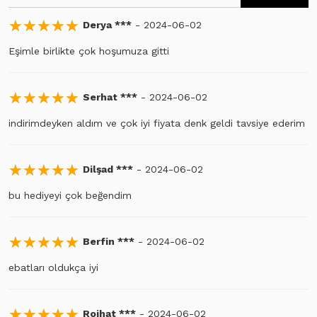
☆
★
☆
★
☆
★
☆
★
☆
★
Derya ***
- 2024-06-02
Eşimle birlikte çok hoşumuza gitti
☆
★
☆
★
☆
★
☆
★
☆
★
Serhat ***
- 2024-06-02
indirimdeyken aldım ve çok iyi fiyata denk geldi tavsiye ederim
☆
★
☆
★
☆
★
☆
★
☆
★
Dilşad ***
- 2024-06-02
bu hediyeyi çok beğendim
☆
★
☆
★
☆
★
☆
★
☆
★
Berfin ***
- 2024-06-02
ebatları oldukça iyi
☆
★
☆
★
☆
★
☆
★
☆
★
Rojhat ***
- 2024-06-02