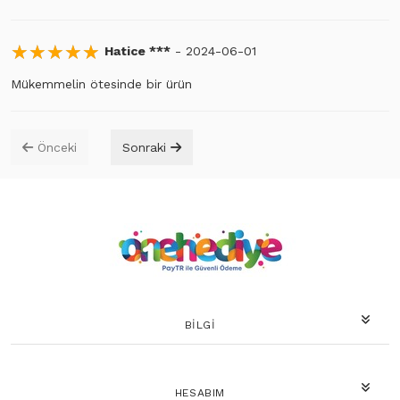
☆
★
☆
★
☆
★
☆
★
☆
★
Hatice ***
- 2024-06-01
Mükemmelin ötesinde bir ürün
Önceki
Sonraki
BILGI
HESABIM