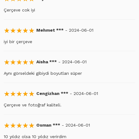
Çerçeve cok iyi
☆
★
☆
★
☆
★
☆
★
☆
★
Mehmet ***
- 2024-06-01
iyi bir çerçeve
☆
★
☆
★
☆
★
☆
★
☆
★
Aisha ***
- 2024-06-01
Aynı görseldeki gibiydi boyutları süper
☆
★
☆
★
☆
★
☆
★
☆
★
Cengizhan ***
- 2024-06-01
Çerçeve ve fotoğraf kaliteli.
☆
★
☆
★
☆
★
☆
★
☆
★
Osman ***
- 2024-06-01
10 yıldız olsa 10 yıldız verirdim