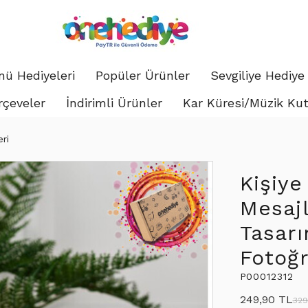
ü Hediyeleri
Popüler Ürünler
Sevgiliye Hediye
rçeveler
İndirimli Ürünler
Kar Küresi/Müzik Ku
ri
Kişiye
Mesajl
Tasar
Fotoğr
P00012312
249,90 TL
329