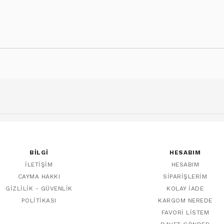
BILGI
HESABIM
İLETIŞIM
HESABIM
CAYMA HAKKI
SIPARIŞLERIM
GIZLILIK - GÜVENLIK
KOLAY İADE
POLITIKASI
KARGOM NEREDE
FAVORI LISTEM