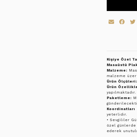
Kişiye Özel T
Masaüstü Plak
Malzeme:
Masi
malzeme üzeri
Ürün Ölçüleri
Ürün Özellikle
yapılmaktadır.
Paketleme:
Ma
gönderilecekti
Koordinatları
yeterlidir.
• Sevgililer G
özel günlerde s
ederek unutulm