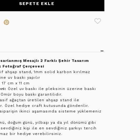
SEPETE EKLE
asarlanmış Mesajlı 2 Farklı Şehir Tasarım
 Fotoğraf Çerçevesi
f ahşap stand, 1mm solid karbon kırılmaz
ne uv baskı yapılır
:
17 cm x 11 cm
ri:
Özel uv baskı ile pleksinin üzerine baskı
 Ömür boyu baskı garantilidir.
sif ağaçtan üretilen ahşap stand ile
r. Özel hediye craft kutusunda gönderilir.
siparişin ikinci aşamasında sisteme yüklemeniz
ünü, doğum günü, yılbaşı ya da yıl dönümü gibi
evdiğiniz kişi ile en sevdiğiniz şarkıyı tercih
az bir hediye verebilirsiniz.