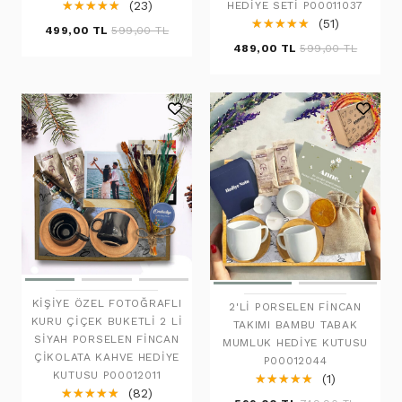
☆
★
☆
★
☆
★
☆
★
☆
★
(23)
HEDIYE SETI P00011037
☆
★
☆
★
☆
★
☆
★
☆
★
(51)
499,00 TL
599,00 TL
489,00 TL
599,00 TL
KIŞIYE ÖZEL FOTOĞRAFLI
2'LI PORSELEN FINCAN
KURU ÇIÇEK BUKETLI 2 LI
TAKIMI BAMBU TABAK
SIYAH PORSELEN FINCAN
MUMLUK HEDIYE KUTUSU
ÇIKOLATA KAHVE HEDIYE
P00012044
KUTUSU P00012011
☆
★
☆
★
☆
★
☆
★
☆
★
(1)
☆
★
☆
★
☆
★
☆
★
☆
★
(82)