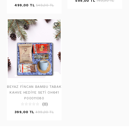
599,00 TL
749,90 TL
499,00 TL
549,00 TL
BEYAZ FINCAN BAMBU TABAK
KAHVE HEDIYE SETI OH641
P00011080
☆
★
☆
★
☆
★
☆
★
☆
★
(0)
399,00 TL
499,00 TL