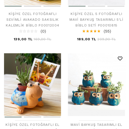
KIŞIYE ÖZEL FOTOĞRAFLI
KIŞIYE ÖZEL 5 FOTOĞRAFLI
SEVIMLI AVAKADO SAKSILIK
MAVI BAYKUŞ TASARIMLI 5'LI
KALEMLIK BIBLO P00012004
BIBLO SETI P00010815
☆
★
☆
★
☆
★
☆
★
☆
★
(0)
☆
★
☆
★
☆
★
☆
★
☆
★
(55)
139,00 TL
169,00 TL
189,00 TL
209,90 TL
KIŞIYE ÖZEL FOTOĞRAFLI EL
MAVI BAYKUŞ TASARIMLI EL