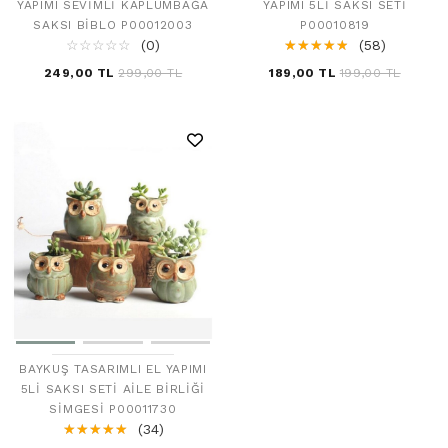
YAPIMI SEVIMLI KAPLUMBAĞA
YAPIMI 5LI SAKSI SETI
SAKSI BIBLO P00012003
P00010819
☆
★
☆
★
☆
★
☆
★
☆
★
(0)
☆
★
☆
★
☆
★
☆
★
☆
★
(58)
249,00 TL
299,00 TL
189,00 TL
199,00 TL
BAYKUŞ TASARIMLI EL YAPIMI
5LI SAKSI SETI AILE BIRLIĞI
SIMGESI P00011730
☆
★
☆
★
☆
★
☆
★
☆
★
(34)