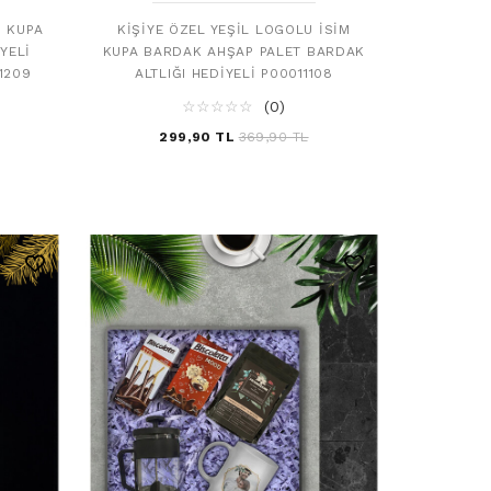
O KUPA
KIŞIYE ÖZEL YEŞIL LOGOLU İSIM
YELI
KUPA BARDAK AHŞAP PALET BARDAK
1209
ALTLIĞI HEDIYELI P00011108
☆
★
☆
★
☆
★
☆
★
☆
★
(0)
299,90 TL
369,90 TL