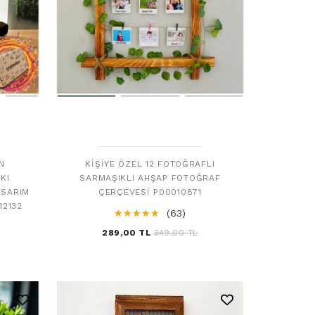
N
KIŞIYE ÖZEL 12 FOTOĞRAFLI
KI
SARMAŞIKLI AHŞAP FOTOĞRAF
ASARIM
ÇERÇEVESI P00010871
12132
☆
★
☆
★
☆
★
☆
★
☆
★
(63)
289,00 TL
349,00 TL