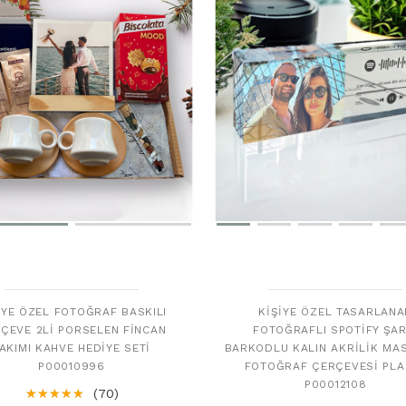
IYE ÖZEL FOTOĞRAF BASKILI
KIŞIYE ÖZEL TASARLANA
ÇEVE 2LI PORSELEN FINCAN
FOTOĞRAFLI SPOTIFY ŞAR
AKIMI KAHVE HEDIYE SETI
BARKODLU KALIN AKRILIK MA
P00010996
FOTOĞRAF ÇERÇEVESI PLA
P00012108
☆
★
☆
★
☆
★
☆
★
☆
★
(70)