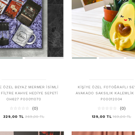
YE ÖZEL BEYAZ MERMER İSIMLI
KIŞIYE ÖZEL FOTOĞRAFLI SE
 FILTRE KAHVE HEDIYE SEPETI
AVAKADO SAKSILIK KALEMLIK
OH627 P00011070
P00012004
☆
★
☆
★
☆
★
☆
★
☆
★
(0)
☆
★
☆
★
☆
★
☆
★
☆
★
(0)
329,00 TL
369,00 TL
139,00 TL
169,00 TL