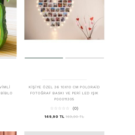
VIMLI
KIŞIYE ÖZEL 36 10X10 CM POLORAID
 BIBLO
FOTOĞRAF BASKI VE PERI LED IŞIK
P00011305
☆
★
☆
★
☆
★
☆
★
☆
★
(0)
149,90 TL
169,90 TL