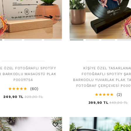
YE ÖZEL FOTOĞRAFLI SPOTIFY
KIŞIYE ÖZEL TASARLANA
I BARKODLU MASAÜSTÜ PLAK
FOTOĞRAFLI SPOTIFY ŞAR
P00011754
BARKODLU YUVARLAK PLAK T
FOTOĞRAF ÇERÇEVESI P000
☆
★
☆
★
☆
★
☆
★
☆
★
(60)
☆
★
☆
★
☆
★
☆
★
☆
★
(2)
249,90 TL
329,90 TL
399,90 TL
449,90 TL