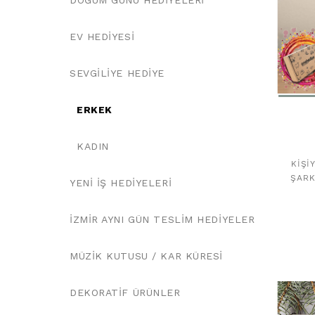
DOĞUM GÜNÜ HEDIYELERI
EV HEDIYESI
SEVGILIYE HEDIYE
ERKEK
KADIN
KIŞI
ŞARK
YENI İŞ HEDIYELERI
İZMIR AYNI GÜN TESLIM HEDIYELER
MÜZIK KUTUSU / KAR KÜRESI
DEKORATIF ÜRÜNLER