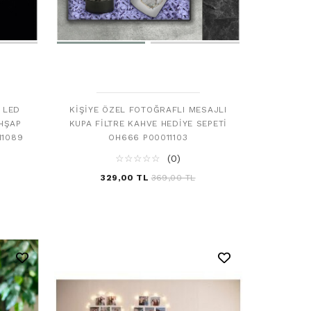
 LED
KIŞIYE ÖZEL FOTOĞRAFLI MESAJLI
AHŞAP
KUPA FILTRE KAHVE HEDIYE SEPETI
11089
OH666 P00011103
☆
★
☆
★
☆
★
☆
★
☆
★
(0)
329,00 TL
369,00 TL