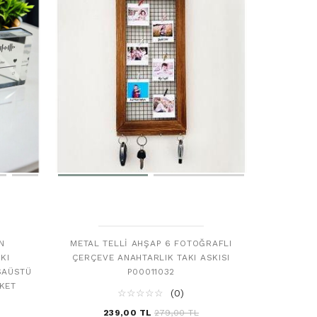
N
METAL TELLI AHŞAP 6 FOTOĞRAFLI
KI
ÇERÇEVE ANAHTARLIK TAKI ASKISI
SAÜSTÜ
P00011032
KET
☆
★
☆
★
☆
★
☆
★
☆
★
(0)
239,00 TL
279,00 TL