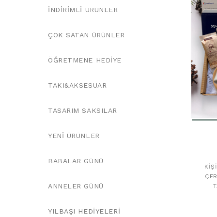
İNDIRIMLI ÜRÜNLER
ÇOK SATAN ÜRÜNLER
ÖĞRETMENE HEDIYE
TAKI&AKSESUAR
TASARIM SAKSILAR
YENI ÜRÜNLER
BABALAR GÜNÜ
KIŞ
ÇER
ANNELER GÜNÜ
T
YILBAŞI HEDIYELERI