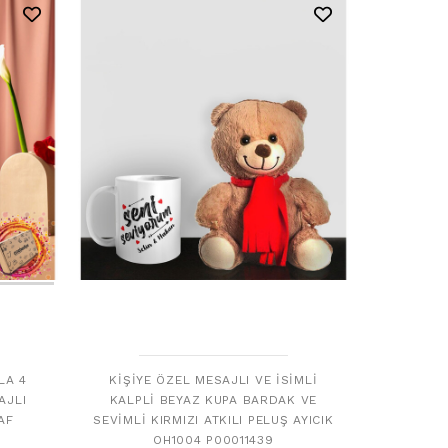
LA 4
KIŞIYE ÖZEL MESAJLI VE İSIMLI
AJLI
KALPLI BEYAZ KUPA BARDAK VE
AF
SEVIMLI KIRMIZI ATKILI PELUŞ AYICIK
OH1004 P00011439