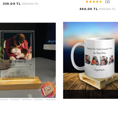
☆
★
☆
★
☆
★
☆
★
☆
★
(3)
339,00 TL
399,00 TL
469,00 TL
499,90 TL