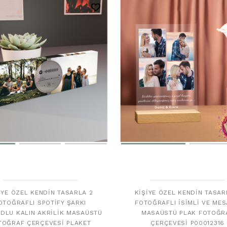
IYE ÖZEL KENDIN TASARLA 2
KIŞIYE ÖZEL KENDIN TASAR
OTOĞRAFLI SPOTIFY ŞARKI
FOTOĞRAFLI İSIMLI VE MES
DLU KALIN AKRILIK MASAÜSTÜ
MASAÜSTÜ PLAK FOTOĞR
TOĞRAF ÇERÇEVESI PLAKET
ÇERÇEVESI P00012316