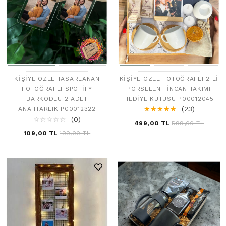
KIŞIYE ÖZEL TASARLANAN
KIŞIYE ÖZEL FOTOĞRAFLI 2 LI
FOTOĞRAFLI SPOTIFY
PORSELEN FINCAN TAKIMI
BARKODLU 2 ADET
HEDIYE KUTUSU P00012045
☆
★
☆
★
☆
★
☆
★
☆
★
(23)
ANAHTARLIK P00012322
☆
★
☆
★
☆
★
☆
★
☆
★
(0)
499,00 TL
599,00 TL
109,00 TL
199,00 TL