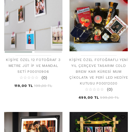
KIŞIYE ÖZEL 12 FOTOĞRAF 3
KIŞIYE ÖZEL FOTOĞRAFLI YENI
METRE JÜT İP VE MANDAL
YIL ÇERÇEVE TASARIM COLD
SETI P00010906
BREW KAR KÜRESI MUM
☆
★
☆
★
☆
★
☆
★
☆
★
(0)
ÇIKOLATA VE PERI LED HEDIYE
KUTUSU P00012030
119,00 TL
199,00 TL
☆
★
☆
★
☆
★
☆
★
☆
★
(0)
499,00 TL
599,00 TL