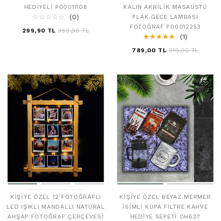
HEDIYELI P00011108
KALIN AKRILIK MASAÜSTÜ
☆
★
☆
★
☆
★
☆
★
☆
★
(0)
PLAK GECE LAMBASI
FOTOĞRAF P00012253
299,90 TL
369,90 TL
☆
★
☆
★
☆
★
☆
★
☆
★
(1)
789,00 TL
919,00 TL
KIŞIYE ÖZEL 12 FOTOĞRAFLI
KIŞIYE ÖZEL BEYAZ MERMER
LED IŞIKLI MANDALLI NATURAL
İSIMLI KUPA FILTRE KAHVE
AHŞAP FOTOĞRAF ÇERÇEVESI
HEDIYE SEPETI OH627