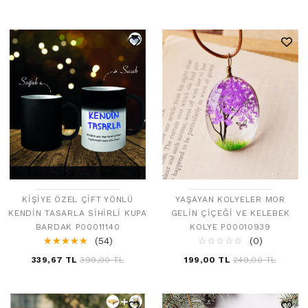
KIŞIYE ÖZEL ÇIFT YÖNLÜ
YAŞAYAN KOLYELER MOR
KENDIN TASARLA SIHIRLI KUPA
GELIN ÇIÇEĞI VE KELEBEK
BARDAK P00011140
KOLYE P00010939
☆
★
☆
★
☆
★
☆
★
☆
★
(54)
☆
★
☆
★
☆
★
☆
★
☆
★
(0)
339,67 TL
399,00 TL
199,00 TL
249,00 TL