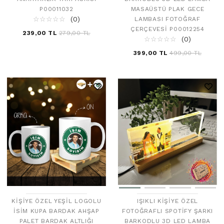
MASAÜSTÜ PLAK GECE
P00011032
☆
★
☆
★
☆
★
☆
★
☆
★
(0)
LAMBASI FOTOĞRAF
ÇERÇEVESI P00012254
239,00 TL
279,00 TL
☆
★
☆
★
☆
★
☆
★
☆
★
(0)
399,00 TL
499,00 TL
KIŞIYE ÖZEL YEŞIL LOGOLU
IŞIKLI KIŞIYE ÖZEL
İSIM KUPA BARDAK AHŞAP
FOTOĞRAFLI SPOTIFY ŞARKI
PALET BARDAK ALTLIĞI
BARKODLU 3D LED LAMBA