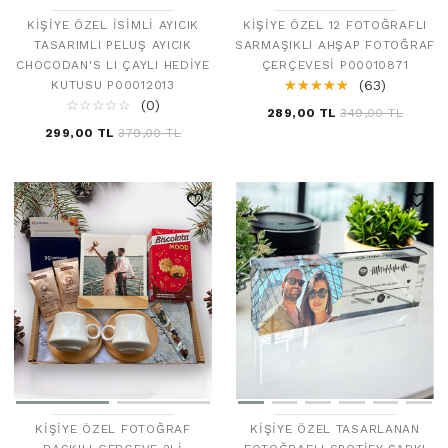
KIŞIYE ÖZEL İSIMLI AYICIK
KIŞIYE ÖZEL 12 FOTOĞRAFLI
TASARIMLI PELUŞ AYICIK
SARMAŞIKLI AHŞAP FOTOĞRAF
CHOCODAN'S LI ÇAYLI HEDIYE
ÇERÇEVESI P00010871
☆
★
☆
★
☆
★
☆
★
☆
★
(63)
KUTUSU P00012013
☆
★
☆
★
☆
★
☆
★
☆
★
(0)
289,00 TL
349,00 TL
299,00 TL
379,00 TL
KIŞIYE ÖZEL FOTOĞRAF
KIŞIYE ÖZEL TASARLANAN