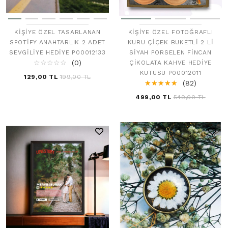
KIŞIYE ÖZEL TASARLANAN
KIŞIYE ÖZEL FOTOĞRAFLI
SPOTIFY ANAHTARLIK 2 ADET
KURU ÇIÇEK BUKETLI 2 LI
SEVGILIYE HEDIYE P00012133
SIYAH PORSELEN FINCAN
☆
★
☆
★
☆
★
☆
★
☆
★
(0)
ÇIKOLATA KAHVE HEDIYE
KUTUSU P00012011
129,00 TL
199,00 TL
☆
★
☆
★
☆
★
☆
★
☆
★
(82)
499,00 TL
549,00 TL