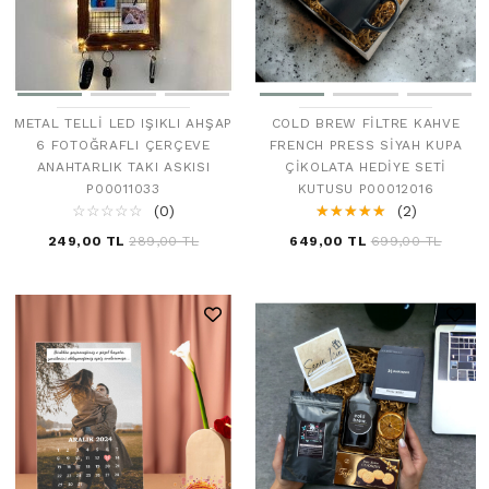
COLD BREW FILTRE KAHVE
METAL TELLI LED IŞIKLI AHŞAP
FRENCH PRESS SIYAH KUPA
6 FOTOĞRAFLI ÇERÇEVE
ÇIKOLATA HEDIYE SETI
ANAHTARLIK TAKI ASKISI
KUTUSU P00012016
P00011033
☆
★
☆
★
☆
★
☆
★
☆
★
(2)
☆
★
☆
★
☆
★
☆
★
☆
★
(0)
649,00 TL
699,00 TL
249,00 TL
289,00 TL