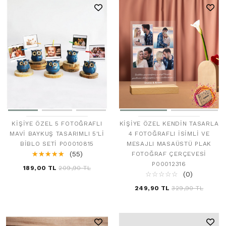
KIŞIYE ÖZEL 5 FOTOĞRAFLI
KIŞIYE ÖZEL KENDIN TASARLA
MAVI BAYKUŞ TASARIMLI 5'LI
4 FOTOĞRAFLI İSIMLI VE
BIBLO SETI P00010815
MESAJLI MASAÜSTÜ PLAK
☆
★
☆
★
☆
★
☆
★
☆
★
(55)
FOTOĞRAF ÇERÇEVESI
P00012316
189,00 TL
209,90 TL
☆
★
☆
★
☆
★
☆
★
☆
★
(0)
249,90 TL
329,90 TL