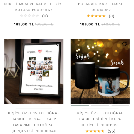
POLARAID KART BASKI
BUKETI MUM VE KAHVE HEDIYE
P00010987
KUTUSU P00011967
☆
★
☆
★
☆
★
☆
★
☆
★
(3)
☆
★
☆
★
☆
★
☆
★
☆
★
(0)
189,00 TL
249,00 TL
169,00 TL
199,00 TL
KIŞIYE ÖZEL 15 FOTOĞRAF
KIŞIYE ÖZEL FOTOĞRAF
BASKILI-MESAJLI KALP
BASKILI SIHIRLI KUPA
TASARIMLI FOTOĞRAF
HEDIYELI P00011055
☆
★
☆
★
☆
★
☆
★
☆
★
(25)
ÇERÇEVESI P00010946