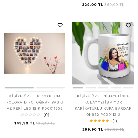
329,00 TL
369,00 TL
KIŞIYE ÖZEL NIHAYETINDE
KIŞIYE ÖZEL 36 10X10 CM
KOLAY YETIŞMIYOR
POLORAID FOTOĞRAF BASKI
KARIKATÜRLÜ KUPA BARDAK
VE PERI LED IŞIK P00011305
☆
★
☆
★
☆
★
☆
★
☆
★
(0)
OH932 P00011312
☆
★
☆
★
☆
★
☆
★
☆
★
(1)
149,90 TL
169,90 TL
299,90 TL
369,90 TL