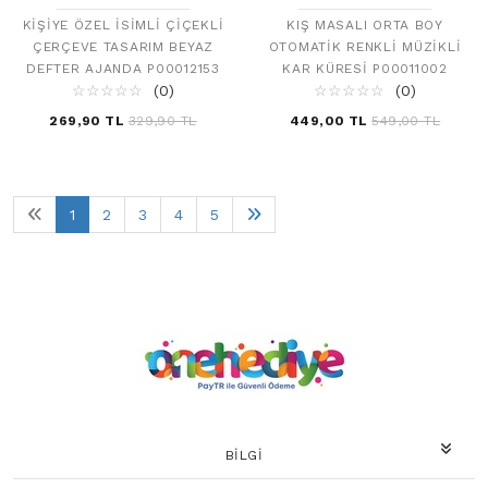
KIŞIYE ÖZEL İSIMLI ÇIÇEKLI
KIŞ MASALI ORTA BOY
ÇERÇEVE TASARIM BEYAZ
OTOMATIK RENKLI MÜZIKLI
DEFTER AJANDA P00012153
KAR KÜRESI P00011002
☆
★
☆
★
☆
★
☆
★
☆
★
(0)
☆
★
☆
★
☆
★
☆
★
☆
★
(0)
269,90 TL
329,90 TL
449,00 TL
549,00 TL
1
2
3
4
5
BILGI