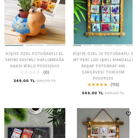
KIŞIYE ÖZEL FOTOĞRAFLI EL
KIŞIYE ÖZEL 12 FOTOĞRAFLI 3
YAPIMI SEVIMLI KAPLUMBAĞA
MT PERI LED IŞIKLI MANDALLI
SAKSI BIBLO P00012003
AHŞAP FOTOĞRAF ANI
☆
★
☆
★
☆
★
☆
★
☆
★
(0)
ÇERÇEVESI 70X50CM
P00011255
249,00 TL
299,00 TL
☆
★
☆
★
☆
★
☆
★
☆
★
(113)
549,00 TL
599,00 TL