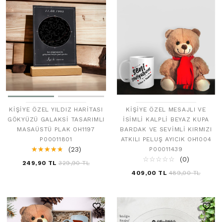
KIŞIYE ÖZEL YILDIZ HARITASI
KIŞIYE ÖZEL MESAJLI VE
GÖKYÜZÜ GALAKSI TASARIMLI
İSIMLI KALPLI BEYAZ KUPA
MASAÜSTÜ PLAK OH1197
BARDAK VE SEVIMLI KIRMIZI
P00011801
ATKILI PELUŞ AYICIK OH1004
☆
★
☆
★
☆
★
☆
★
☆
★
(23)
P00011439
☆
★
☆
★
☆
★
☆
★
☆
★
(0)
249,90 TL
329,90 TL
409,00 TL
489,00 TL