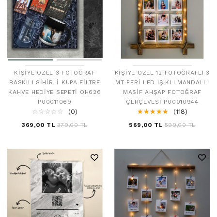
KIŞIYE ÖZEL 3 FOTOĞRAF
KIŞIYE ÖZEL 12 FOTOĞRAFLI 3
BASKILI SIHIRLI KUPA FILTRE
MT PERI LED IŞIKLI MANDALLI
KAHVE HEDIYE SEPETI OH626
MASIF AHŞAP FOTOĞRAF
P00011069
ÇERÇEVESI P00010944
☆
★
☆
★
☆
★
☆
★
☆
★
(0)
☆
★
☆
★
☆
★
☆
★
☆
★
(118)
369,00 TL
379,00 TL
569,00 TL
599,00 TL