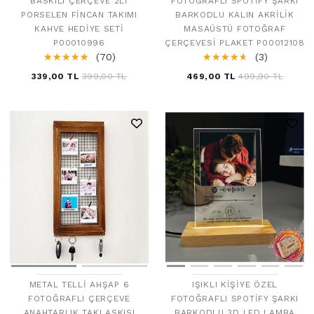
BASKILI ÇERÇEVE 2LI
FOTOĞRAFLI SPOTIFY ŞARKI
PORSELEN FINCAN TAKIMI
BARKODLU KALIN AKRILIK
KAHVE HEDIYE SETI
MASAÜSTÜ FOTOĞRAF
P00010996
ÇERÇEVESI PLAKET P00012108
☆
★
☆
★
☆
★
☆
★
☆
★
(70)
☆
★
☆
★
☆
★
☆
★
☆
★
(3)
339,00 TL
399,00 TL
469,00 TL
499,90 TL
IŞIKLI KIŞIYE ÖZEL
METAL TELLI AHŞAP 6
FOTOĞRAFLI SPOTIFY ŞARKI
FOTOĞRAFLI ÇERÇEVE
BARKODLU 3D LED LAMBA
ANAHTARLIK TAKI ASKISI