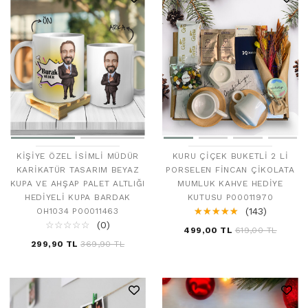
KIŞIYE ÖZEL İSIMLI MÜDÜR
KURU ÇIÇEK BUKETLI 2 LI
KARIKATÜR TASARIM BEYAZ
PORSELEN FINCAN ÇIKOLATA
KUPA VE AHŞAP PALET ALTLIĞI
MUMLUK KAHVE HEDIYE
HEDIYELI KUPA BARDAK
KUTUSU P00011970
☆
★
☆
★
☆
★
☆
★
☆
★
(143)
OH1034 P00011463
☆
★
☆
★
☆
★
☆
★
☆
★
(0)
499,00 TL
619,00 TL
299,90 TL
369,90 TL