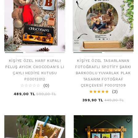
KIŞIYE ÖZEL HARF KUPALI
KIŞIYE ÖZEL TASARLANAN
PELUŞ AYICIK CHOCODAN'S LI
FOTOĞRAFLI SPOTIFY ŞARKI
ÇAYLI HEDIYE KUTUSU
BARKODLU YUVARLAK PLAK
P00012012
TASARIM FOTOĞRAF
☆
★
☆
★
☆
★
☆
★
☆
★
(0)
ÇERÇEVESI P00012109
☆
★
☆
★
☆
★
☆
★
☆
★
(3)
489,00 TL
599,00 TL
399,90 TL
449,90 TL