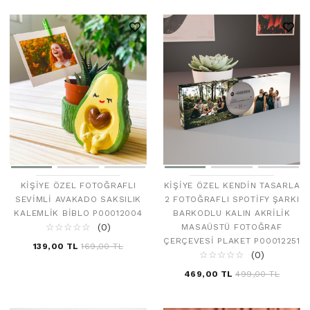
KIŞIYE ÖZEL FOTOĞRAFLI
KIŞIYE ÖZEL KENDIN TASARLA
SEVIMLI AVAKADO SAKSILIK
2 FOTOĞRAFLI SPOTIFY ŞARKI
KALEMLIK BIBLO P00012004
BARKODLU KALIN AKRILIK
☆
★
☆
★
☆
★
☆
★
☆
★
(0)
MASAÜSTÜ FOTOĞRAF
ÇERÇEVESI PLAKET P00012251
139,00 TL
169,00 TL
☆
★
☆
★
☆
★
☆
★
☆
★
(0)
469,00 TL
499,00 TL