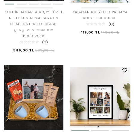
KENDIN TASARLA KIŞIYE ÖZEL
YAŞAYAN KOLYELER PAPATYA
NETFLIX SINEMA TASARIM
KOLYE P00010935
☆
★
☆
★
☆
★
☆
★
☆
★
(0)
FILM POSTER FOTOĞRAF
ÇERÇEVESI 21X30CM
119,00 TL
149,00 TL
P00012038
☆
★
☆
★
☆
★
☆
★
☆
★
(0)
549,00 TL
599,00 TL