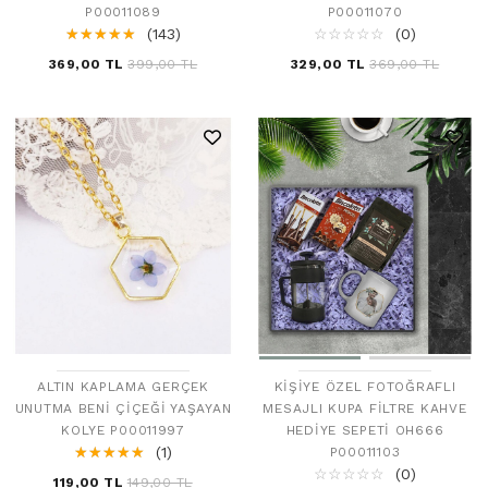
P00011089
P00011070
☆
★
☆
★
☆
★
☆
★
☆
★
(143)
☆
★
☆
★
☆
★
☆
★
☆
★
(0)
369,00 TL
399,00 TL
329,00 TL
369,00 TL
ALTIN KAPLAMA GERÇEK
KIŞIYE ÖZEL FOTOĞRAFLI
UNUTMA BENI ÇIÇEĞI YAŞAYAN
MESAJLI KUPA FILTRE KAHVE
KOLYE P00011997
HEDIYE SEPETI OH666
☆
★
☆
★
☆
★
☆
★
☆
★
(1)
P00011103
☆
★
☆
★
☆
★
☆
★
☆
★
(0)
119,00 TL
149,00 TL