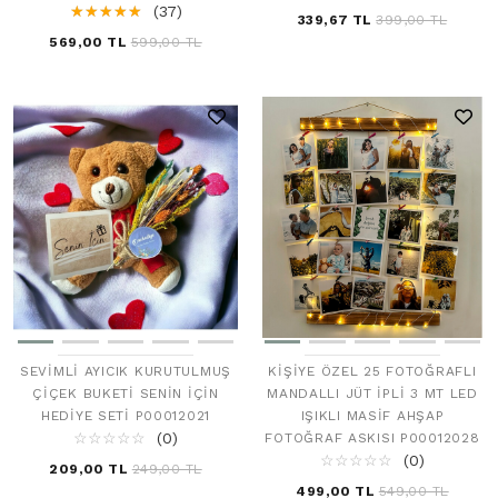
☆
★
☆
★
☆
★
☆
★
☆
★
(37)
339,67 TL
399,00 TL
569,00 TL
599,00 TL
SEVIMLI AYICIK KURUTULMUŞ
KIŞIYE ÖZEL 25 FOTOĞRAFLI
ÇIÇEK BUKETI SENIN İÇIN
MANDALLI JÜT İPLI 3 MT LED
HEDIYE SETI P00012021
IŞIKLI MASIF AHŞAP
☆
★
☆
★
☆
★
☆
★
☆
★
(0)
FOTOĞRAF ASKISI P00012028
☆
★
☆
★
☆
★
☆
★
☆
★
(0)
209,00 TL
249,00 TL
499,00 TL
549,00 TL