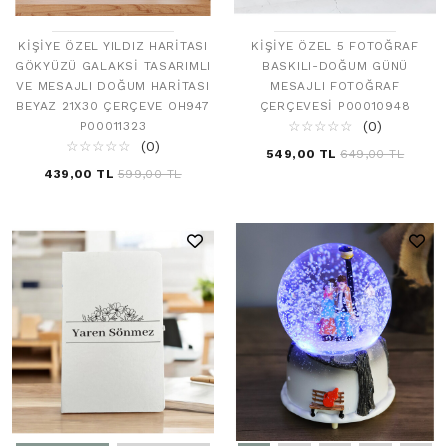
KIŞIYE ÖZEL YILDIZ HARITASI
KIŞIYE ÖZEL 5 FOTOĞRAF
GÖKYÜZÜ GALAKSI TASARIMLI
BASKILI-DOĞUM GÜNÜ
VE MESAJLI DOĞUM HARITASI
MESAJLI FOTOĞRAF
BEYAZ 21X30 ÇERÇEVE OH947
ÇERÇEVESI P00010948
☆
★
☆
★
☆
★
☆
★
☆
★
(0)
P00011323
☆
★
☆
★
☆
★
☆
★
☆
★
(0)
549,00 TL
649,00 TL
439,00 TL
599,00 TL