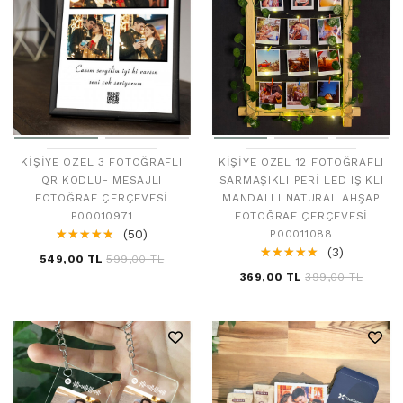
KIŞIYE ÖZEL 3 FOTOĞRAFLI
KIŞIYE ÖZEL 12 FOTOĞRAFLI
QR KODLU- MESAJLI
SARMAŞIKLI PERI LED IŞIKLI
FOTOĞRAF ÇERÇEVESI
MANDALLI NATURAL AHŞAP
P00010971
FOTOĞRAF ÇERÇEVESI
☆
★
☆
★
☆
★
☆
★
☆
★
(50)
P00011088
☆
★
☆
★
☆
★
☆
★
☆
★
(3)
549,00 TL
599,00 TL
369,00 TL
399,00 TL