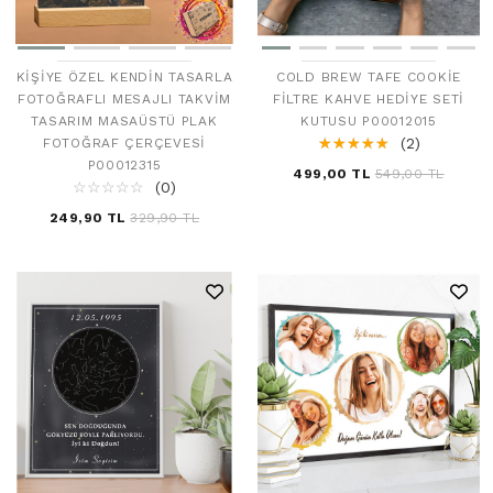
KIŞIYE ÖZEL KENDIN TASARLA
COLD BREW TAFE COOKIE
FOTOĞRAFLI MESAJLI TAKVIM
FILTRE KAHVE HEDIYE SETI
TASARIM MASAÜSTÜ PLAK
KUTUSU P00012015
☆
★
☆
★
☆
★
☆
★
☆
★
(2)
FOTOĞRAF ÇERÇEVESI
P00012315
499,00 TL
549,00 TL
☆
★
☆
★
☆
★
☆
★
☆
★
(0)
249,90 TL
329,90 TL