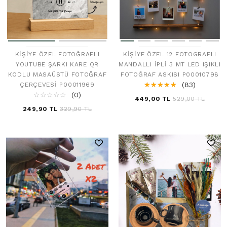
KIŞIYE ÖZEL FOTOĞRAFLI
KIŞIYE ÖZEL 12 FOTOGRAFLI
YOUTUBE ŞARKI KARE QR
MANDALLI İPLI 3 MT LED IŞIKLI
KODLU MASAÜSTÜ FOTOĞRAF
FOTOĞRAF ASKISI P00010798
☆
★
☆
★
☆
★
☆
★
☆
★
(83)
ÇERÇEVESI P00011969
☆
★
☆
★
☆
★
☆
★
☆
★
(0)
449,00 TL
529,00 TL
249,90 TL
329,90 TL