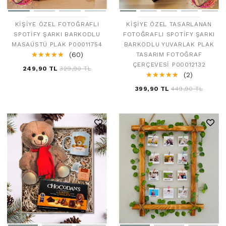
KIŞIYE ÖZEL FOTOĞRAFLI
KIŞIYE ÖZEL TASARLANAN
SPOTIFY ŞARKI BARKODLU
FOTOĞRAFLI SPOTIFY ŞARKI
MASAÜSTÜ PLAK P00011754
BARKODLU YUVARLAK PLAK
☆
★
☆
★
☆
★
☆
★
☆
★
(60)
TASARIM FOTOĞRAF
ÇERÇEVESI P00012132
249,90 TL
329,90 TL
☆
★
☆
★
☆
★
☆
★
☆
★
(2)
399,90 TL
449,90 TL